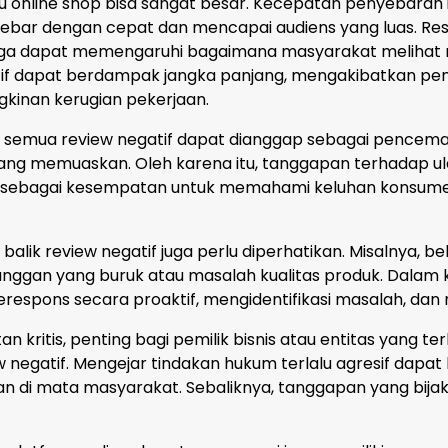
u online shop bisa sangat besar. Kecepatan penyebaran i
bar dengan cepat dan mencapai audiens yang luas. Resp
 juga dapat memengaruhi bagaimana masyarakat melihat 
tif dapat berdampak jangka panjang, mengakibatkan pe
kinan kerugian pekerjaan.
k semua review negatif dapat dianggap sebagai pencem
ang memuaskan. Oleh karena itu, tanggapan terhadap ula
ih sebagai kesempatan untuk memahami keluhan konsum
alik review negatif juga perlu diperhatikan. Misalnya, 
ggan yang buruk atau masalah kualitas produk. Dalam kas
erespons secara proaktif, mengidentifikasi masalah, da
 kritis, penting bagi pemilik bisnis atau entitas yang te
egatif. Mengejar tindakan hukum terlalu agresif dapat b
nkan di mata masyarakat. Sebaliknya, tanggapan yang b