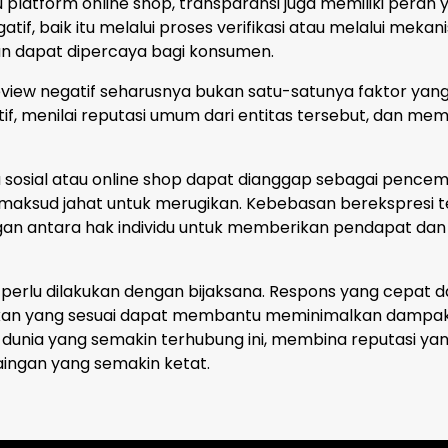
latform online shop, transparansi juga memiliki peran ya
if, baik itu melalui proses verifikasi atau melalui mek
an dapat dipercaya bagi konsumen.
iew negatif seharusnya bukan satu-satunya faktor ya
if, menilai reputasi umum dari entitas tersebut, dan me
ia sosial atau online shop dapat dianggap sebagai penc
maksud jahat untuk merugikan. Kebebasan berekspresi tet
gan antara hak individu untuk memberikan pendapat dan 
 perlu dilakukan dengan bijaksana. Respons yang cepat
aikan yang sesuai dapat membantu meminimalkan damp
m dunia yang semakin terhubung ini, membina reputasi ya
aingan yang semakin ketat.