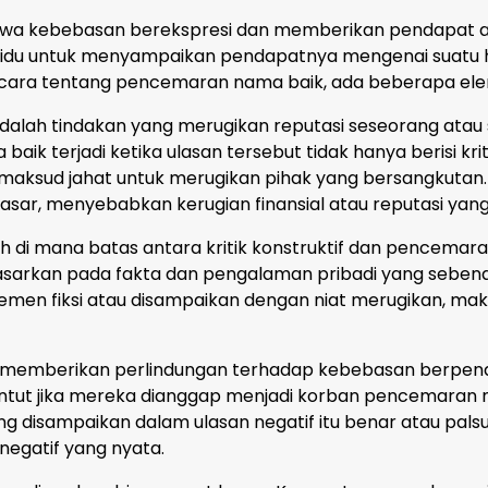
wa kebebasan berekspresi dan memberikan pendapat ad
ividu untuk menyampaikan pendapatnya mengenai suatu h
icara tentang pencemaran nama baik, ada beberapa ele
alah tindakan yang merugikan reputasi seseorang atau 
aik terjadi ketika ulasan tersebut tidak hanya berisi kr
 maksud jahat untuk merugikan pihak yang bersangkutan.
ar, menyebabkan kerugian finansial atau reputasi yang s
ah di mana batas antara kritik konstruktif dan pencemar
didasarkan pada fakta dan pengalaman pribadi yang seben
en fiksi atau disampaikan dengan niat merugikan, ma
 memberikan perlindungan terhadap kebebasan berpen
untut jika mereka dianggap menjadi korban pencemaran 
disampaikan dalam ulasan negatif itu benar atau palsu,
egatif yang nyata.