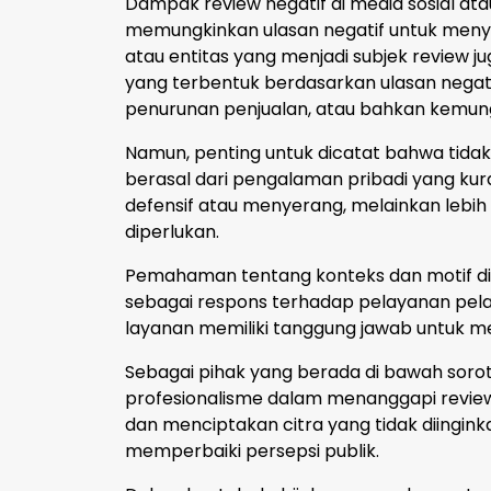
Dampak review negatif di media sosial ata
memungkinkan ulasan negatif untuk menye
atau entitas yang menjadi subjek review
yang terbentuk berdasarkan ulasan nega
penurunan penjualan, atau bahkan kemung
Namun, penting untuk dicatat bahwa tida
berasal dari pengalaman pribadi yang kur
defensif atau menyerang, melainkan leb
diperlukan.
Pemahaman tentang konteks dan motif di b
sebagai respons terhadap pelayanan pelan
layanan memiliki tanggung jawab untuk m
Sebagai pihak yang berada di bawah sorotan
profesionalisme dalam menanggapi review n
dan menciptakan citra yang tidak diingi
memperbaiki persepsi publik.