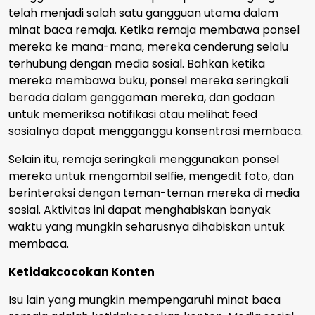
telah menjadi salah satu gangguan utama dalam
minat baca remaja. Ketika remaja membawa ponsel
mereka ke mana-mana, mereka cenderung selalu
terhubung dengan media sosial. Bahkan ketika
mereka membawa buku, ponsel mereka seringkali
berada dalam genggaman mereka, dan godaan
untuk memeriksa notifikasi atau melihat feed
sosialnya dapat mengganggu konsentrasi membaca.
Selain itu, remaja seringkali menggunakan ponsel
mereka untuk mengambil selfie, mengedit foto, dan
berinteraksi dengan teman-teman mereka di media
sosial. Aktivitas ini dapat menghabiskan banyak
waktu yang mungkin seharusnya dihabiskan untuk
membaca.
Ketidakcocokan Konten
Isu lain yang mungkin mempengaruhi minat baca