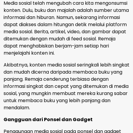
Media sosial telah mengubah cara kita mengonsumsi
konten. Dulu, buku dan majalah adalah sumber utama
informasi dan hiburan. Namun, sekarang informasi
dapat diakses dalam hitungan detik melalui platform
media sosial. Berita, artikel, video, dan gambar dapat
ditemukan dengan mudah di feed sosial. Remaja
dapat menghabiskan berjam-jam setiap hari
menjelajahi konten ini.
Akibatnya, konten media sosial seringkali lebih singkat
dan mudah dicerna daripada membaca buku yang
panjang. Remaja cenderung terbiasa dengan
informasi singkat dan cepat yang ditemukan di media
sosial, yang mungkin membuat mereka kurang sabar
untuk membaca buku yang lebih panjang dan
mendalam.
Gangguan dari Ponsel dan Gadget
Penggunaan media sosial pada ponsel dan gadget