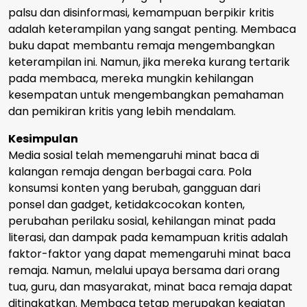
palsu dan disinformasi, kemampuan berpikir kritis
adalah keterampilan yang sangat penting. Membaca
buku dapat membantu remaja mengembangkan
keterampilan ini. Namun, jika mereka kurang tertarik
pada membaca, mereka mungkin kehilangan
kesempatan untuk mengembangkan pemahaman
dan pemikiran kritis yang lebih mendalam.
Kesimpulan
Media sosial telah memengaruhi minat baca di
kalangan remaja dengan berbagai cara. Pola
konsumsi konten yang berubah, gangguan dari
ponsel dan gadget, ketidakcocokan konten,
perubahan perilaku sosial, kehilangan minat pada
literasi, dan dampak pada kemampuan kritis adalah
faktor-faktor yang dapat memengaruhi minat baca
remaja. Namun, melalui upaya bersama dari orang
tua, guru, dan masyarakat, minat baca remaja dapat
ditingkatkan. Membaca tetap merupakan kegiatan