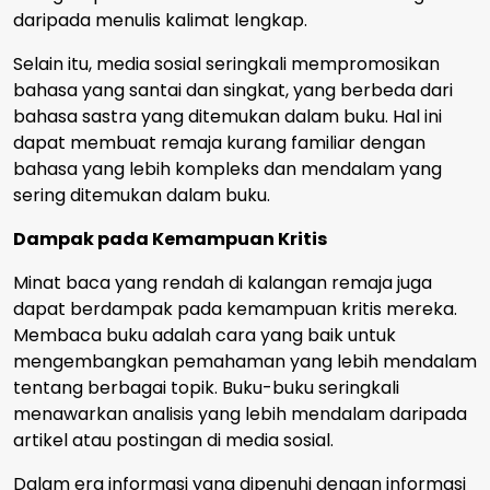
daripada menulis kalimat lengkap.
Selain itu, media sosial seringkali mempromosikan
bahasa yang santai dan singkat, yang berbeda dari
bahasa sastra yang ditemukan dalam buku. Hal ini
dapat membuat remaja kurang familiar dengan
bahasa yang lebih kompleks dan mendalam yang
sering ditemukan dalam buku.
Dampak pada Kemampuan Kritis
Minat baca yang rendah di kalangan remaja juga
dapat berdampak pada kemampuan kritis mereka.
Membaca buku adalah cara yang baik untuk
mengembangkan pemahaman yang lebih mendalam
tentang berbagai topik. Buku-buku seringkali
menawarkan analisis yang lebih mendalam daripada
artikel atau postingan di media sosial.
Dalam era informasi yang dipenuhi dengan informasi