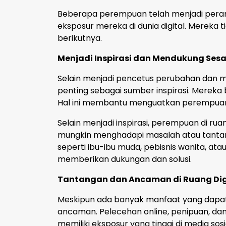
Beberapa perempuan telah menjadi perancan
eksposur mereka di dunia digital. Mereka 
berikutnya.
Menjadi Inspirasi dan Mendukung Se
Selain menjadi pencetus perubahan dan m
penting sebagai sumber inspirasi. Mereka
Hal ini membantu menguatkan perempuan 
Selain menjadi inspirasi, perempuan di r
mungkin menghadapi masalah atau tantanga
seperti ibu-ibu muda, pebisnis wanita, 
memberikan dukungan dan solusi.
Tantangan dan Ancaman di Ruang Dig
Meskipun ada banyak manfaat yang dapat 
ancaman. Pelecehan online, penipuan, dan
memiliki eksposur yang tinggi di media sos