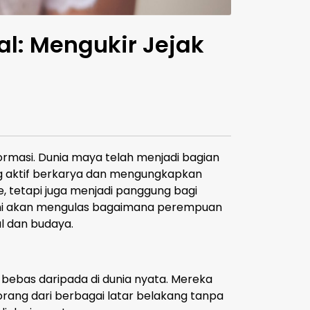
l: Mengukir Jejak
nformasi. Dunia maya telah menjadi bagian
ng aktif berkarya dan mengungkapkan
, tetapi juga menjadi panggung bagi
 ini akan mengulas bagaimana perempuan
l dan budaya.
bebas daripada di dunia nyata. Mereka
ang dari berbagai latar belakang tanpa