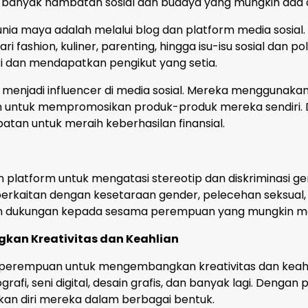
i banyak hambatan sosial dan budaya yang mungkin ada d
ia maya adalah melalui blog dan platform media sosial. 
ri fashion, kuliner, parenting, hingga isu-isu sosial dan 
 dan mendapatkan pengikut yang setia.
enjadi influencer di media sosial. Mereka menggunakan p
n untuk mempromosikan produk-produk mereka sendiri. Da
tan untuk meraih keberhasilan finansial.
 platform untuk mengatasi stereotip dan diskriminasi 
rkaitan dengan kesetaraan gender, pelecehan seksual, 
n dukungan kepada sesama perempuan yang mungkin men
gkan Kreativitas dan Keahlian
i perempuan untuk mengembangkan kreativitas dan kea
ografi, seni digital, desain grafis, dan banyak lagi. Denga
n diri mereka dalam berbagai bentuk.