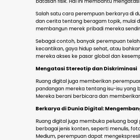
batasan fisik. Hal ini membantu mengatas
Salah satu cara perempuan berkarya di dun
dan cerita tentang beragam topik, mulai da
membangun merek pribadi mereka sendiri
Sebagai contoh, banyak perempuan telah m
kecantikan, gaya hidup sehat, atau bahka
mereka akses ke pasar global dan kesempa
Mengatasi Stereotip dan Diskriminasi
Ruang digital juga memberikan perempuan
pandangan mereka tentang isu-isu yang be
Mereka berani berbicara dan memberika
Berkarya di Dunia Digital: Mengemban
Ruang digital juga membuka peluang bag
berbagai jenis konten, seperti menulis, fot
Medium, perempuan dapat mengekspresika