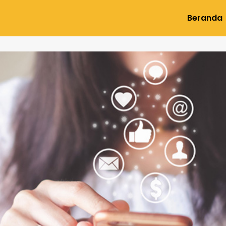
Beranda