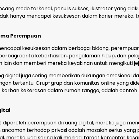
g mode terkenal, penulis sukses, ilustrator yang diakui
tidak hanya mencapai kesuksesan dalam karier mereka, tet
sama Perempuan
encapai kesuksesan dalam berbagai bidang, perempuan 
 berbagi cerita keberhasilan, pengalaman hidup, dan pe
lain dan memberi mereka keyakinan untuk mengikuti je
uang digital juga sering memberikan dukungan emosional 
n tertentu. Grup-grup dan komunitas online yang didedi
atau korban kekerasan dalam rumah tangga, adalah cont
ital
diperoleh perempuan di ruang digital, mereka juga me
 ancaman terhadap privasi adalah masalah serius yang p
ial, mereka juga sering kali menjadi target komentar kasa