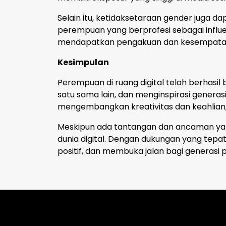
Selain itu, ketidaksetaraan gender juga 
perempuan yang berprofesi sebagai influ
mendapatkan pengakuan dan kesempatan y
Kesimpulan
Perempuan di ruang digital telah berhasi
satu sama lain, dan menginspirasi generas
mengembangkan kreativitas dan keahlian, 
Meskipun ada tantangan dan ancaman yan
dunia digital. Dengan dukungan yang tepa
positif, dan membuka jalan bagi generasi