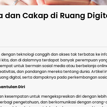
 dan Cakap di Ruang Digita
enuh dengan teknologi canggih dan akses tak terbatas ke i
ari kita, dan di dalamnya terdapat banyak perempuan ya
empat untuk bermain sosial media atau berbelanja online
tivitas, dan pandangan mereka tentang dunia. Artikel
 ruang digital, serta dampaknya pada perkembangan sosia
antulan Diri
n kesempatan untuk mengekspresikan diri dengan lebih 
erbagi pengetahuan, dan berkomunikasi dengan orang-or