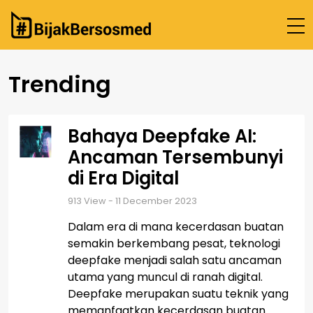
Beranda
Trending
Cek Fakta
Tentang Kami
Bahaya Deepfake AI:
Hubungi Kami
Ancaman Tersembunyi
di Era Digital
913
View - 11 December 2023
Dalam era di mana kecerdasan buatan
semakin berkembang pesat, teknologi
deepfake menjadi salah satu ancaman
utama yang muncul di ranah digital.
Deepfake merupakan suatu teknik yang
memanfaatkan kecerdasan buatan