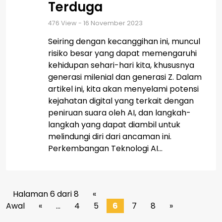
Terduga
476
View - 16 November 2023
Seiring dengan kecanggihan ini, muncul
risiko besar yang dapat memengaruhi
kehidupan sehari-hari kita, khususnya
generasi milenial dan generasi Z. Dalam
artikel ini, kita akan menyelami potensi
kejahatan digital yang terkait dengan
peniruan suara oleh AI, dan langkah-
langkah yang dapat diambil untuk
melindungi diri dari ancaman ini.
Perkembangan Teknologi AI...
Halaman 6 dari 8
«
Awal
«
...
4
5
6
7
8
»